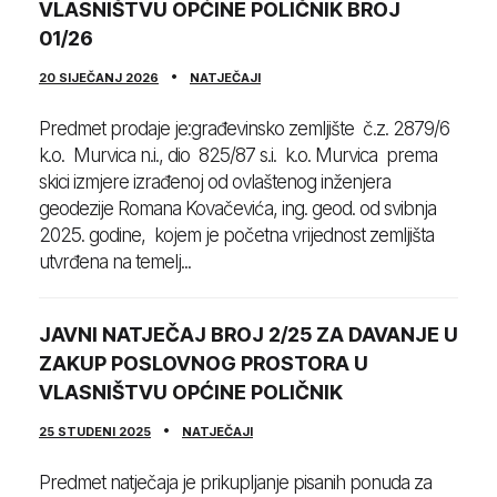
VLASNIŠTVU OPĆINE POLIČNIK BROJ
01/26
20 SIJEČANJ 2026
NATJEČAJI
Predmet prodaje je:građevinsko zemljište č.z. 2879/6
k.o. Murvica n.i., dio 825/87 s.i. k.o. Murvica prema
skici izmjere izrađenoj od ovlaštenog inženjera
geodezije Romana Kovačevića, ing. geod. od svibnja
2025. godine, kojem je početna vrijednost zemljišta
utvrđena na temelj...
JAVNI NATJEČAJ BROJ 2/25 ZA DAVANJE U
ZAKUP POSLOVNOG PROSTORA U
VLASNIŠTVU OPĆINE POLIČNIK
25 STUDENI 2025
NATJEČAJI
Predmet natječaja je prikupljanje pisanih ponuda za