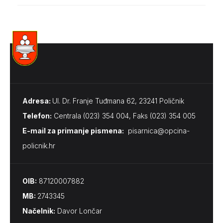
Adresa:
Ul. Dr. Franje Tuđmana 62, 23241 Poličnik
Telefon:
Centrala (023) 354 004, Faks (023) 354 005
E-mail za primanje pismena​:
pisarnica@opcina-
policnik.hr
OIB:
87120007882
MB:
2743345
Načelnik:
Davor Lončar