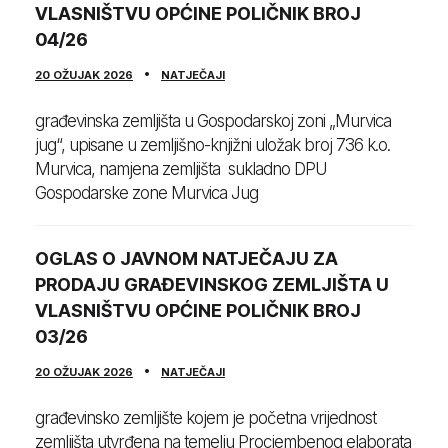
VLASNIŠTVU OPĆINE POLIČNIK BROJ
04/26
20 OŽUJAK 2026
NATJEČAJI
građevinska zemljišta u Gospodarskoj zoni „Murvica
jug“, upisane u zemljišno-knjižni uložak broj 736 k.o.
Murvica, namjena zemljišta sukladno DPU
Gospodarske zone Murvica Jug
OGLAS O JAVNOM NATJEČAJU ZA
PRODAJU GRAĐEVINSKOG ZEMLJIŠTA U
VLASNIŠTVU OPĆINE POLIČNIK BROJ
03/26
20 OŽUJAK 2026
NATJEČAJI
građevinsko zemljište kojem je početna vrijednost
zemljišta utvrđena na temelju Procjembenog elaborata