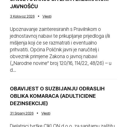
JAVNOŠĆU
3 Kolovoz 2026
Vijesti
Upoznavanje zainteresiranih s Pravilnikom o
jednostavnoj nabavi te prikupljanje prijedloga i/ili
mišljenja koji će se razmatrati i eventualno
prihvatiti. Općina Poličnik javni je naručitelj i
obveznik primjene Zakona o javnoj nabavi
(„Narodne novine“ broj 120/16, 114/22, 48/26) – u
d...
OBAVIJEST O SUZBIJANJU ODRASLIH
OBLIKA KOMARACA (ADULTICIDNE
DEZINSEKCIJE)
31 Srpanj 2026
Vijesti
Djelatnici tvrtke CIKLON d.o.o. za sanitarnu zaštitu