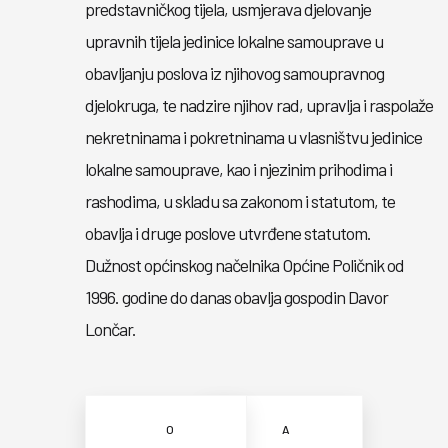
predstavničkog tijela, usmjerava djelovanje
upravnih tijela jedinice lokalne samouprave u
obavljanju poslova iz njihovog samoupravnog
djelokruga, te nadzire njihov rad, upravlja i raspolaže
nekretninama i pokretninama u vlasništvu jedinice
lokalne samouprave, kao i njezinim prihodima i
rashodima, u skladu sa zakonom i statutom, te
obavlja i druge poslove utvrđene statutom.
Dužnost općinskog načelnika Općine Poličnik od
1996. godine do danas obavlja gospodin Davor
Lončar.
O
A