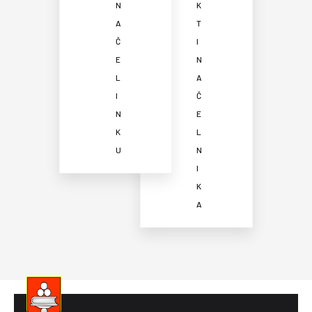
N
K
A
T
Č
I
E
N
L
A
I
Č
N
E
K
L
U
N
I
K
A