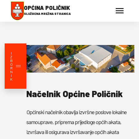
OPĆINA POLIČNIK
SLUŽBENA MREŽNA STRANICA
I
Z
B
O
R
N
I
K
Načelnik Općine Poličnik
Općinski načelnik obavlja izvršne poslove lokalne
samouprave, priprema prijedloge općih akata,
izvršava ili osigurava izvršavanje općih akata