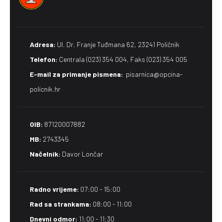
Adresa:
Ul. Dr. Franje Tuđmana 62, 23241 Poličnik
Telefon:
Centrala (023) 354 004, Faks (023) 354 005
E-mail za primanje pismena​:
pisarnica@opcina-
policnik.hr
OIB:
87120007882
MB:
2743345
Načelnik:
Davor Lončar
Radno vrijeme:
07:00 - 15:00
Rad sa strankama:
08:00 - 11:00
Dnevni odmor:
11:00 - 11:30