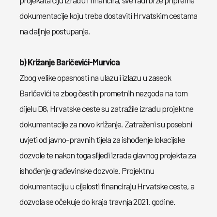
projekata čiju izradu i financira, sve radi brže pripreme
dokumentacije koju treba dostaviti Hrvatskim cestama
na daljnje postupanje.
b) Križanje Baričevići-Murvica
Zbog velike opasnosti na ulazu i izlazu u zaseok
Baričevići te zbog čestih prometnih nezgoda na tom
dijelu D8, Hrvatske ceste su zatražile izradu projektne
dokumentacije za novo križanje. Zatraženi su posebni
uvjeti od javno-pravnih tijela za ishođenje lokacijske
dozvole te nakon toga slijedi izrada glavnog projekta za
ishođenje građevinske dozvole. Projektnu
dokumentaciju u cijelosti financiraju Hrvatske ceste, a
dozvola se očekuje do kraja travnja 2021. godine.