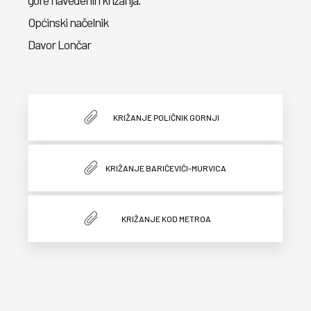
gore navedenih križanja.
Općinski načelnik
Davor Lončar
KRIŽANJE POLIČNIK GORNJI
KRIŽANJE BARIĆEVIĆI-MURVICA
KRIŽANJE KOD METROA