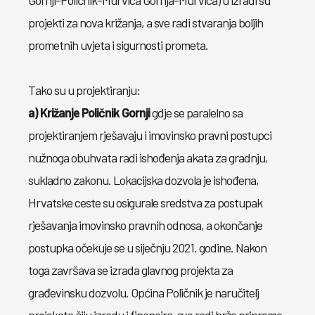
Gornji-Poličnik-Murvica Gornja-Murvica) u izradi su
projekti za nova križanja, a sve radi stvaranja boljih
prometnih uvjeta i sigurnosti prometa.
Tako su u projektiranju:
a) Križanje Poličnik Gornji
gdje se paralelno sa
projektiranjem rješavaju i imovinsko pravni postupci
nužnoga obuhvata radi ishođenja akata za gradnju,
sukladno zakonu. Lokacijska dozvola je ishođena,
Hrvatske ceste su osigurale sredstva za postupak
rješavanja imovinsko pravnih odnosa, a okončanje
postupka očekuje se u siječnju 2021. godine. Nakon
toga završava se izrada glavnog projekta za
građevinsku dozvolu. Općina Poličnik je naručitelj