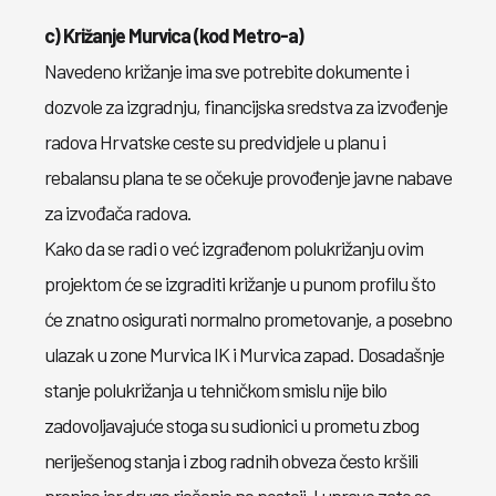
c) Križanje Murvica (kod Metro-a)
Navedeno križanje ima sve potrebite dokumente i
dozvole za izgradnju, financijska sredstva za izvođenje
radova Hrvatske ceste su predvidjele u planu i
rebalansu plana te se očekuje provođenje javne nabave
za izvođača radova.
Kako da se radi o već izgrađenom polukrižanju ovim
projektom će se izgraditi križanje u punom profilu što
će znatno osigurati normalno prometovanje, a posebno
ulazak u zone Murvica IK i Murvica zapad. Dosadašnje
stanje polukrižanja u tehničkom smislu nije bilo
zadovoljavajuće stoga su sudionici u prometu zbog
neriješenog stanja i zbog radnih obveza često kršili