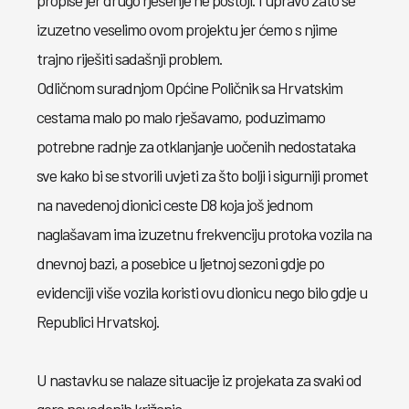
propise jer drugo rješenje ne postoji. I upravo zato se
izuzetno veselimo ovom projektu jer ćemo s njime
trajno riješiti sadašnji problem.
Odličnom suradnjom Općine Poličnik sa Hrvatskim
cestama malo po malo rješavamo, poduzimamo
potrebne radnje za otklanjanje uočenih nedostataka
sve kako bi se stvorili uvjeti za što bolji i sigurniji promet
na navedenoj dionici ceste D8 koja još jednom
naglašavam ima izuzetnu frekvenciju protoka vozila na
dnevnoj bazi, a posebice u ljetnoj sezoni gdje po
evidenciji više vozila koristi ovu dionicu nego bilo gdje u
Republici Hrvatskoj.
U nastavku se nalaze situacije iz projekata za svaki od