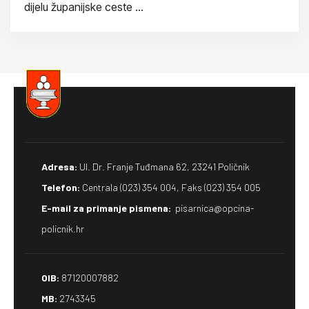
dijelu županijske ceste ...
Adresa:
Ul. Dr. Franje Tuđmana 62, 23241 Poličnik
Telefon:
Centrala (023) 354 004, Faks (023) 354 005
E-mail za primanje pismena​:
pisarnica@opcina-
policnik.hr
OIB:
87120007882
MB:
2743345