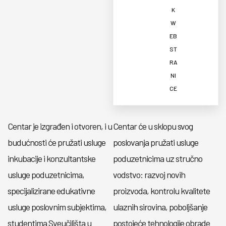
K
W
EB
ST
RA
NI
CE
Centar je izgrađen i otvoren, i u
Centar će u sklopu svog
budućnosti će pružati usluge
poslovanja pružati usluge
inkubacije i konzultantske
poduzetnicima uz stručno
usluge poduzetnicima,
vodstvo: razvoj novih
specijalizirane edukativne
proizvoda, kontrolu kvalitete
usluge poslovnim subjektima,
ulaznih sirovina, poboljšanje
studentima Sveučilišta u
postojeće tehnologije obrade