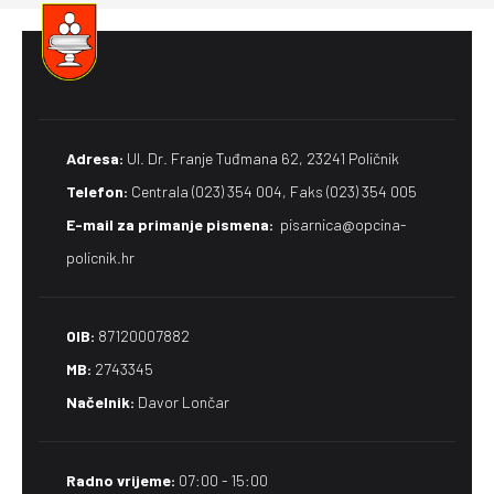
Adresa:
Ul. Dr. Franje Tuđmana 62, 23241 Poličnik
Telefon:
Centrala (023) 354 004, Faks (023) 354 005
E-mail za primanje pismena​:
pisarnica@opcina-
policnik.hr
OIB:
87120007882
MB:
2743345
Načelnik:
Davor Lončar
Radno vrijeme:
07:00 - 15:00