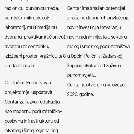
radionicu, punionicu meda,
Centar ima snažan potencijal
kemijsko-mikrobiološki
značajno doprinijeti privlačenju
laboratorij, multimedijalnu
novih investicija i otvaranju
dvoranu, praktikum (učionicu),
novih radnih mjesta u sektoru
dvoranu za senzoriku,
malog i srednjeg poduzetništva
izložbeni prostor, knjižnicu te 8
u Općini Poličnik i Zadarskoj
ureda za najam.
županiji ukoliko rad zaživi u
punom svjetlu.
Cilj Općine Poličnik ovim
Centar je otvoren u kolovozu
projektom je uspostaviti
2020. godine.
Centar za razvoj i edukaciju
kao modernu poduzetničko-
poslovnu infrastrukturu od
lokalnog i šireg regionalnog