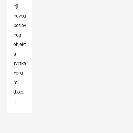
nji
novog
poslov
nog
objekt
a
tvrtke
Foru
m
d.o.o..
..