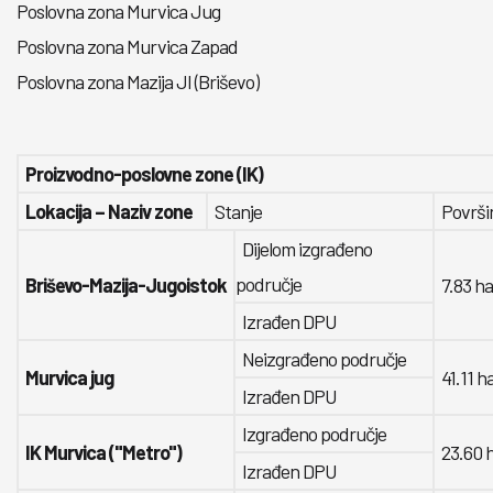
Poslovna zona Murvica Jug
Poslovna zona Murvica Zapad
Poslovna zona Mazija JI (Briševo)
Proizvodno-poslovne zone (IK)
Lokacija – Naziv zone
Stanje
Površi
Dijelom izgrađeno
područje
Briševo-Mazija-Jugoistok
7.83 ha
I
zrađen DPU
Neizgrađeno područje
Murvica jug
41.11 h
Izrađen DPU
Izgrađeno područje
IK Murvica ("Metro")
23.60 
Izrađen DPU