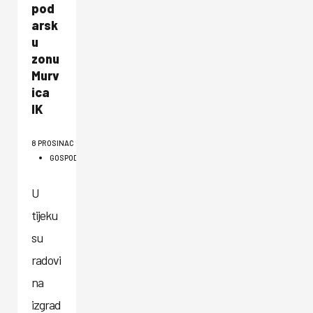
pod
arsk
u
zonu
Murv
ica
IK
8 PROSINAC 2021
GOSPODARSTVO I PODUZETNIŠTVO
U
tijeku
su
radovi
na
izgrad