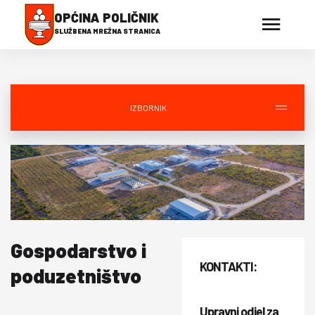
OPĆINA POLIČNIK
SLUŽBENA MREŽNA STRANICA
IZBORNIK
Gospodarstvo i
KONTAKTI:
poduzetništvo
Upravni odjel za