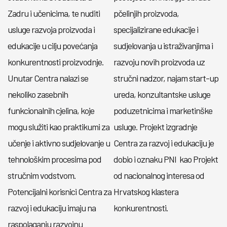
Zadru i učenicima, te nuditi
pčelinjih proizvoda,
usluge razvoja proizvoda i
specijalizirane edukacije i
edukacije u cilju povećanja
sudjelovanja u istraživanjima i
konkurentnosti proizvodnje.
razvoju novih proizvoda uz
Unutar Centra nalazi se
stručni nadzor, najam start-up
nekoliko zasebnih
ureda, konzultantske usluge
funkcionalnih cjelina, koje
poduzetnicima i marketinške
mogu služiti kao praktikumi za
usluge. Projekt izgradnje
učenje i aktivno sudjelovanje u
Centra za razvoj i edukaciju je
tehnološkim procesima pod
dobio i oznaku PNI kao Projekt
stručnim vodstvom.
od nacionalnog interesa od
Potencijalni korisnici Centra za
Hrvatskog klastera
razvoj i edukaciju imaju na
konkurentnosti.
raspolaganju razvojnu