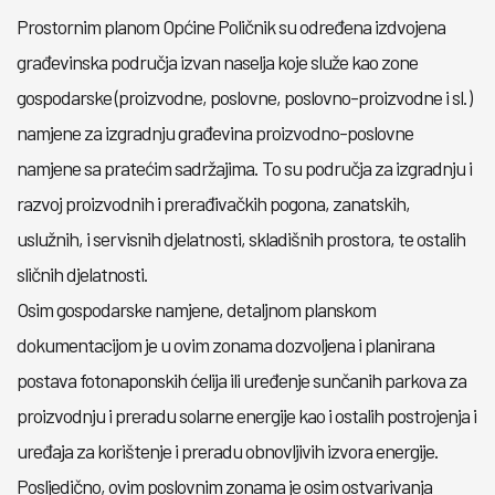
Prostornim planom Općine Poličnik su određena izdvojena
građevinska područja izvan naselja koje služe kao zone
gospodarske (proizvodne, poslovne, poslovno-proizvodne i sl.)
namjene za izgradnju građevina proizvodno-poslovne
namjene sa pratećim sadržajima. To su područja za izgradnju i
razvoj proizvodnih i prerađivačkih pogona, zanatskih,
uslužnih, i servisnih djelatnosti, skladišnih prostora, te ostalih
sličnih djelatnosti.
Osim gospodarske namjene, detaljnom planskom
dokumentacijom je u ovim zonama dozvoljena i planirana
postava fotonaponskih ćelija ili uređenje sunčanih parkova za
proizvodnju i preradu solarne energije kao i ostalih postrojenja i
uređaja za korištenje i preradu obnovljivih izvora energije.
Posljedično, ovim poslovnim zonama je osim ostvarivanja