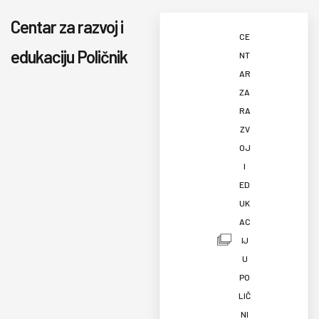
Centar za razvoj i
CE
edukaciju Poličnik
NT
AR
ZA
RA
ZV
OJ
I
ED
UK
AC
IJ
U
PO
LIČ
NI