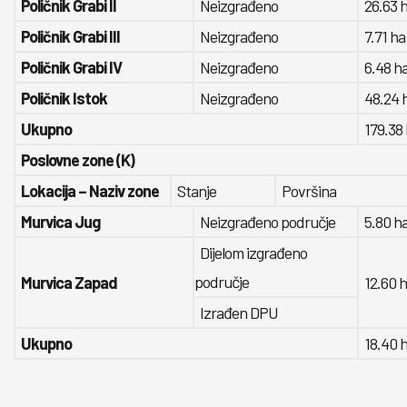
Poličnik Grabi II
Neizgrađeno
26.63 
Poličnik Grabi III
Neizgrađeno
7.71 ha
Poličnik Grabi IV
Neizgrađeno
6.48 h
Poličnik Istok
Neizgrađeno
48.24 
Ukupno
179.38 
Poslovne zone (K)
Lokacija – Naziv zone
Stanje
Površina
Murvica Jug
Neizgrađeno područje
5.80 h
Dijelom izgrađeno
područje
Murvica Zapad
12.60 
Izrađen DPU
Ukupno
18.40 