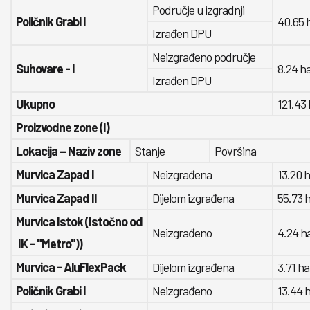
Područje u izgradnji
Poličnik Grabi I
40.65 
Izrađen DPU
Neizgrađeno područje
Suhovare - I
8.24 h
Izrađen DPU
Ukupno
121.43 
Proizvodne zone (I)
Lokacija – Naziv zone
Stanje
Površina
Murvica Zapad I
Neizgrađena
13.20 
Murvica Zapad II
Dijelom izgrađena
55.73 
Murvica Istok (Istočno od
Neizgrađeno
4.24 h
IK - "Metro"))
Murvica - AluFlexPack
Dijelom izgrađena
3.71 ha
Poličnik Grabi I
Neizgrađeno
13.44 