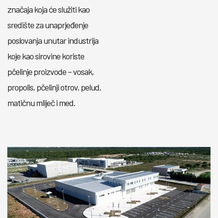
značaja koja će služiti kao
središte za unaprjeđenje
poslovanja unutar industrija
koje kao sirovine koriste
pčelinje proizvode – vosak,
propolis, pčelinji otrov, pelud,
matičnu mliječ i med.