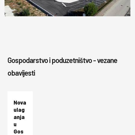
Gospodarstvo i poduzetništvo - vezane
obavijesti
Nova
ulag
anja
u
Gos