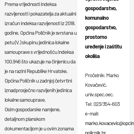
Prema vrijednosti indeksa
gospodarstvo,
razvijenosti i pokazatelja za aktualni
komunalno
izračun indeksa razvijenosti iz 2018.
gospodarstvo,
godine, Općina Poličnik je svrstana u
prostorno
petu (V.) skupinu jedinica lokalne
uređenje i zaštitu
samouprave s vrijednošću indeksa
okoliša
100.946 što ukazuje na činjenicu da
je na razini Republike Hrvatske,
Pročelnik: Marko
Općina Poličnik u zadnjoj četvrtini
Kovačević,
iznadprosječno razvijenih jedinica
univ.spec.oec.
lokalne samouprave.
Tel: 023/354-603
Osim gospodarske namjene,
e-mail:
detaljnom planskom
marko.kovacevic@opcin
dokumentacijom je u ovim zonama
policnik.hr