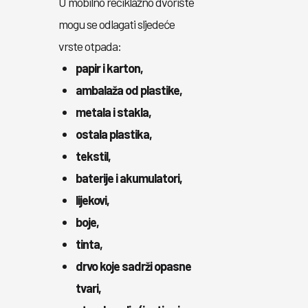
U mobilno reciklažno dvorište
mogu se odlagati sljedeće
vrste otpada:
papir i karton,
ambalaža od plastike,
metala i stakla,
ostala plastika,
tekstil,
baterije i akumulatori,
lijekovi,
boje,
tinta,
drvo koje sadrži opasne
tvari,