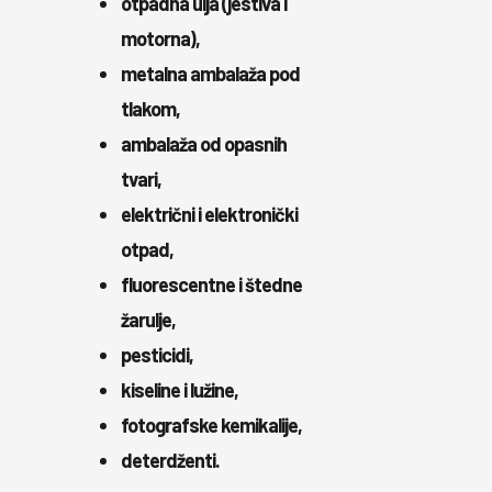
otpadna ulja (jestiva i
motorna),
metalna ambalaža pod
tlakom,
ambalaža od opasnih
tvari,
električni i elektronički
otpad,
fluorescentne i štedne
žarulje,
pesticidi,
kiseline i lužine,
fotografske kemikalije,
deterdženti.