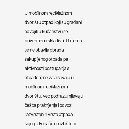
U mobilnom reciklažnom
dvorištu otpad koji su građani
odvojili u kućanstvu se
privremeno skladišti. U njemu
se ne obavlja obrada
sakupljenog otpada pa
aktivnosti postupanja s
otpadom ne završavaju u
mobilnom reciklažnom
dvorištu, već podrazumijevaju
češća pražnjenja i odvoz
razvrstanih vrsta otpada
kojeg u konačnici ovlaštene