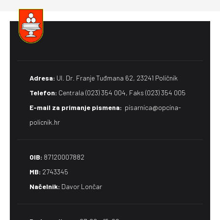
Adresa:
Ul. Dr. Franje Tuđmana 62, 23241 Poličnik
Telefon:
Centrala (023) 354 004, Faks (023) 354 005
E-mail za primanje pismena​:
pisarnica@opcina-
policnik.hr
OIB:
87120007882
MB:
2743345
Načelnik:
Davor Lončar