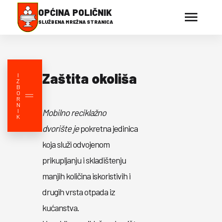
OPĆINA POLIČNIK
SLUŽBENA MREŽNA STRANICA
Zaštita okoliša
I
Z
B
O
R
N
I
Mobilno reciklažno
K
dvorište
je
pokretna jedinica
koja služi odvojenom
prikupljanju i skladištenju
manjih količina iskoristivih i
drugih vrsta otpada iz
kućanstva.