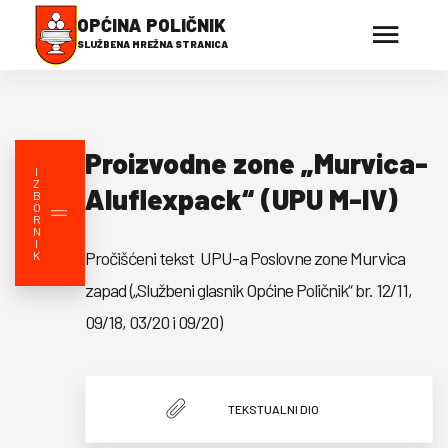
OPĆINA POLIČNIK
SLUŽBENA MREŽNA STRANICA
Proizvodne zone „Murvica-
I
Z
Aluflexpack“ (UPU M-IV)
B
O
R
N
I
Pročišćeni tekst UPU-a Poslovne zone Murvica
K
zapad („Službeni glasnik Općine Poličnik“ br. 12/11,
09/18, 03/20 i 09/20)
TEKSTUALNI DIO