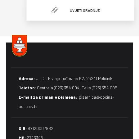
UVJETI GRADNJE
Adresa:
Ul. Dr. Franje Tuđmana 62, 23241 Poličnik
Telefon:
Centrala (023) 354 004, Faks (023) 354 005
E-mail za primanje pismena​:
pisarnica@opcina-
policnik.hr
OIB:
87120007882
MB:
2743345