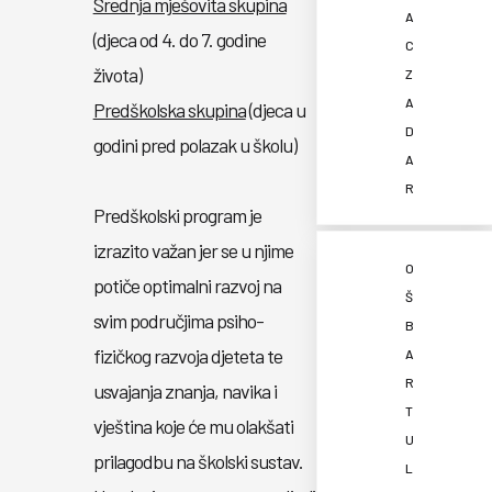
Srednja mješovita skupina
A
(djeca od 4. do 7. godine
C
života)
Z
A
Predškolska skupina
(djeca u
D
godini pred polazak u školu)
A
R
Predškolski program je
izrazito važan jer se u njime
O
potiče optimalni razvoj na
Š
svim područjima psiho-
B
fizičkog razvoja djeteta te
A
R
usvajanja znanja, navika i
T
vještina koje će mu olakšati
U
prilagodbu na školski sustav.
L