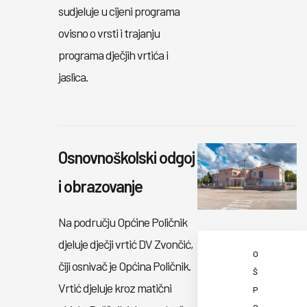
sudjeluje u cijeni programa
ovisno o vrsti i trajanju
programa dječjih vrtića i
jaslica.
Osnovnoškolski odgoj
i obrazovanje
Na području Općine Poličnik
djeluje dječji vrtić DV Zvončić,
O
čiji osnivač je Općina Poličnik.
Š
Vrtić djeluje kroz matični
P