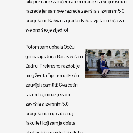
bilo priznanje za učenicu generacije na kraju osmog
razreda jer sam sve razrede završila s izvrsnim 5.0
prosjekom. Kakva nagrada i kakav vjetar u leđa za
sve ono što je slijedilo!
Potom sam upisala Opću
gimnaziju Jurja Barakovića u
Zadru. Prekrasno razdoblje
mog života čije trenutke ću
zauvijek pamtiti! Sva četiri
razreda gimnazije sam
završila s izvrsnim 5.0
prosjekom, i upisala onaj
fakultet koji sam ja doista
htjela – Ekonomski fakultet u