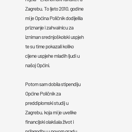
Zagrebu. To ljeto 2010. godine
mi je Općina Poličnik dodijelila
priznanje i zahvalnicu za
izniman srednjoškolski uspjeh
te su time pokazali koliko
cijene uspjehe mladih ljudi u
našoj Općini.
Potom sam dobila stipendiju
Općine Poličnik za
preddiplomski studij u
Zagrebu, koja mi je uvelike
financijski olakšala život i
prilagodbu u novom gradu.