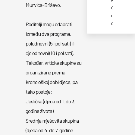
N
Murvica-Briševo.
Č
I
Roditelji mogu odabrati
Ć
između dva programa,
poludnevni (5 i pol sati) ili
cjelodnevni (10 i pol sati).
Također, vrtićke skupine su
organizirane prema
kronološkoj dobi djece, pa
tako postoje:
Jaslička
(djeca od 1. do 3.
godine života)
Srednja mješovita skupina
(djeca od 4. do 7. godine