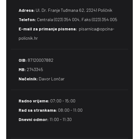
Adresa:
Ul. Dr. Franje Tuđmana 62, 23241 Poličnik
Telefon:
Centrala (023) 354 004, Faks (023) 354 005
E-mail za primanje pismena​:
pisarnica@opcina-
policnik.hr
OIB:
87120007882
MB:
2743345
Načelnik:
Davor Lončar
Radno vrijeme:
07:00 - 15:00
Rad sa strankama:
08:00 - 11:00
Dnevni odmor:
11:00 - 11:30