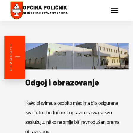
OPĆINA POLIČNIK
SLUŽBENA MREŽNA STRANICA
I
Z
B
O
R
N
I
K
Odgoj i obrazovanje
Kako bi svima, a osobito mladima bila osigurana
kvalitetna budućnost upravo onakva kakvu
zaslužuju, nitko ne smije biti ravnodušan prema
obrazovanju.