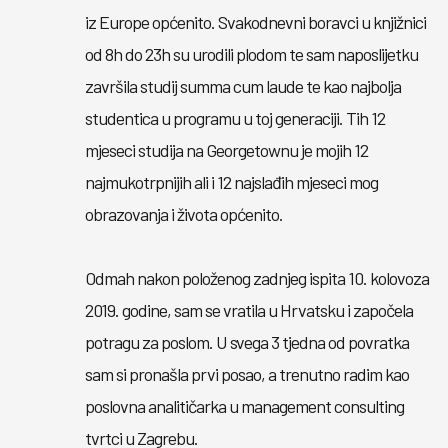
iz Europe općenito. Svakodnevni boravci u knjižnici
od 8h do 23h su urodili plodom te sam naposlijetku
završila studij summa cum laude te kao najbolja
studentica u programu u toj generaciji. Tih 12
mjeseci studija na Georgetownu je mojih 12
najmukotrpnijih ali i 12 najslađih mjeseci mog
obrazovanja i života općenito.
Odmah nakon položenog zadnjeg ispita 10. kolovoza
2019. godine, sam se vratila u Hrvatsku i započela
potragu za poslom. U svega 3 tjedna od povratka
sam si pronašla prvi posao, a trenutno radim kao
poslovna analitičarka u management consulting
tvrtci u Zagrebu.