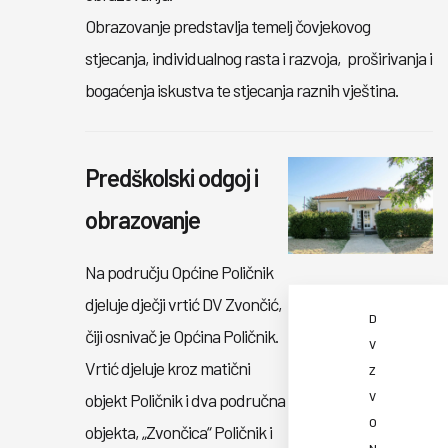
Obrazovanje predstavlja temelj čovjekovog
stjecanja, individualnog rasta i razvoja, proširivanja i
bogaćenja iskustva te stjecanja raznih vještina.
Predškolski odgoj i
obrazovanje
Na području Općine Poličnik
djeluje dječji vrtić DV Zvončić,
D
čiji osnivač je Općina Poličnik.
V
Vrtić djeluje kroz matični
Z
objekt Poličnik i dva područna
V
O
objekta, „Zvončica“ Poličnik i