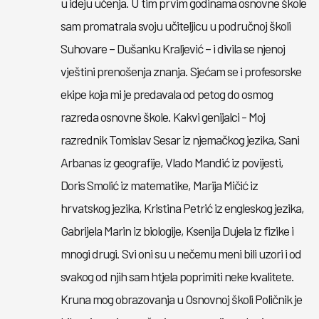
u ideju učenja. U tim prvim godinama osnovne škole
sam promatrala svoju učiteljicu u područnoj školi
Suhovare – Dušanku Kraljević – i divila se njenoj
vještini prenošenja znanja. Sjećam se i profesorske
ekipe koja mi je predavala od petog do osmog
razreda osnovne škole. Kakvi genijalci - Moj
razrednik Tomislav Sesar iz njemačkog jezika, Sani
Arbanas iz geografije, Vlado Mandić iz povijesti,
Doris Smolić iz matematike, Marija Mičić iz
hrvatskog jezika, Kristina Petrić iz engleskog jezika,
Gabrijela Marin iz biologije, Ksenija Dujela iz fizike i
mnogi drugi. Svi oni su u nečemu meni bili uzori i od
svakog od njih sam htjela poprimiti neke kvalitete.
Kruna mog obrazovanja u Osnovnoj školi Poličnik je