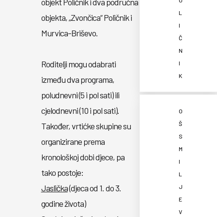
objekt Poličnik i dva područna
O
L
objekta, „Zvončica“ Poličnik i
I
Murvica-Briševo.
Č
N
Roditelji mogu odabrati
I
K
između dva programa,
poludnevni (5 i pol sati) ili
cjelodnevni (10 i pol sati).
O
Š
Također, vrtićke skupine su
S
organizirane prema
M
kronološkoj dobi djece, pa
I
tako postoje:
L
Jaslička
(djeca od 1. do 3.
J
E
godine života)
V