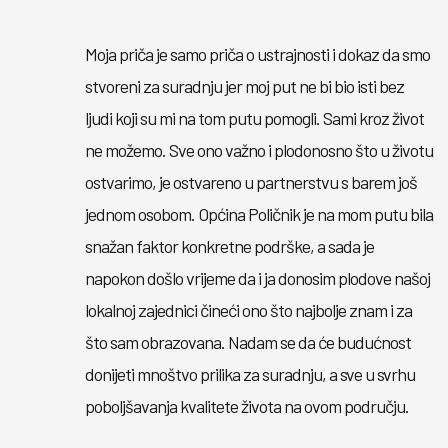
Moja priča je samo priča o ustrajnosti i dokaz da smo
stvoreni za suradnju jer moj put ne bi bio isti bez
ljudi koji su mi na tom putu pomogli. Sami kroz život
ne možemo. Sve ono važno i plodonosno što u životu
ostvarimo, je ostvareno u partnerstvu s barem još
jednom osobom. Općina Poličnik je na mom putu bila
snažan faktor konkretne podrške, a sada je
napokon došlo vrijeme da i ja donosim plodove našoj
lokalnoj zajednici čineći ono što najbolje znam i za
što sam obrazovana. Nadam se da će budućnost
donijeti mnoštvo prilika za suradnju, a sve u svrhu
poboljšavanja kvalitete života na ovom području.