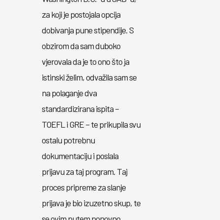
za koji je postojala opcija
dobivanja pune stipendije. S
obzirom da sam duboko
vjerovala da je to ono što ja
istinski želim, odvažila sam se
na polaganje dva
standardizirana ispita –
TOEFL i GRE – te prikupila svu
ostalu potrebnu
dokumentaciju i poslala
prijavu za taj program. Taj
proces pripreme za slanje
prijava je bio izuzetno skup, te
se ovim putem ponovno