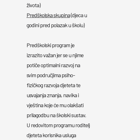
života)
Predškolska skupina
(djeca u
godini pred polazak u školu)
Predškolski program je
izrazito važan jer se u njime
potiče optimalni razvoj na
svim područjima psiho-
fizičkog razvoja djeteta te
usvajanja znanja, navika i
vještina koje će mu olakšati
prilagodbu na školski sustav.
U redovitom programu roditelj
djeteta korisnika usluga