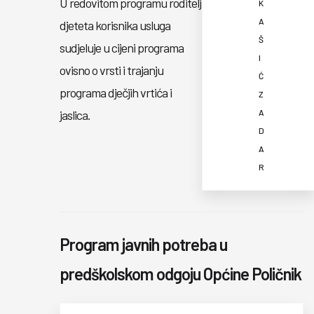
U redovitom programu roditelj
K
A
djeteta korisnika usluga
Š
sudjeluje u cijeni programa
I
ovisno o vrsti i trajanju
Ć
programa dječjih vrtića i
Z
jaslica.
A
D
A
R
Program javnih potreba u
predškolskom odgoju Općine Poličnik