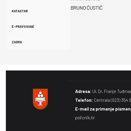
BRUNO ĆUSTIĆ
KATASTAR
E-PRAVOSUĐE
ZADRA
Adresa:
Ul. Dr. Franje Tuđma
Telefon:
Centrala (023) 354 
E-mail za primanje pismena
policnik.hr