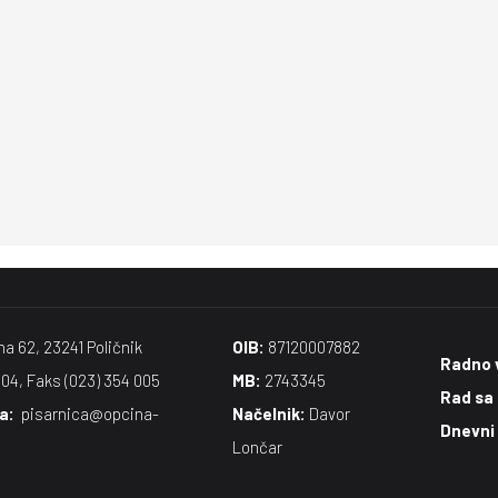
na 62, 23241 Poličnik
OIB:
87120007882
Radno 
004, Faks (023) 354 005
MB:
2743345
Rad sa
​:
pisarnica@opcina-
Načelnik:
Davor
Dnevni
Lončar