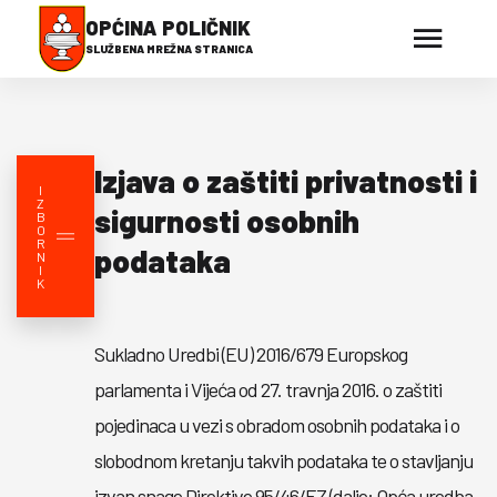
OPĆINA POLIČNIK
SLUŽBENA MREŽNA STRANICA
Izjava o zaštiti privatnosti i
I
Z
sigurnosti osobnih
B
O
R
podataka
N
I
K
Sukladno Uredbi (EU) 2016/679 Europskog
parlamenta i Vijeća od 27. travnja 2016. o zaštiti
pojedinaca u vezi s obradom osobnih podataka i o
slobodnom kretanju takvih podataka te o stavljanju
izvan snage Direktive 95/46/EZ (dalje: Opća uredba