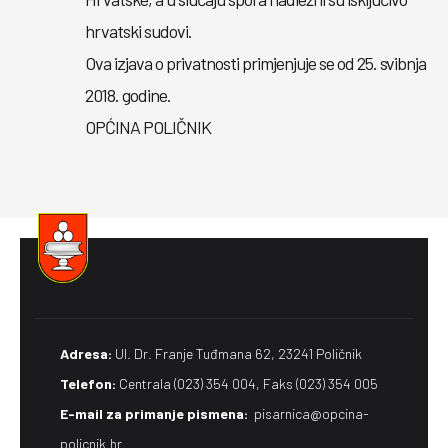
hrvatski sudovi.
Ova izjava o privatnosti primjenjuje se od 25. svibnja
2018. godine.
OPĆINA POLIČNIK
Adresa:
Ul. Dr. Franje Tuđmana 62, 23241 Poličnik
Telefon:
Centrala (023) 354 004, Faks (023) 354 005
E-mail za primanje pismena​:
pisarnica@opcina-
policnik.hr