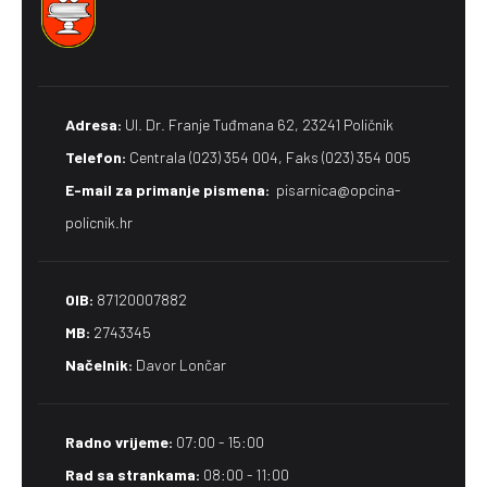
Adresa:
Ul. Dr. Franje Tuđmana 62, 23241 Poličnik
Telefon:
Centrala (023) 354 004, Faks (023) 354 005
E-mail za primanje pismena​:
pisarnica@opcina-
policnik.hr
OIB:
87120007882
MB:
2743345
Načelnik:
Davor Lončar
Radno vrijeme:
07:00 - 15:00
Rad sa strankama:
08:00 - 11:00