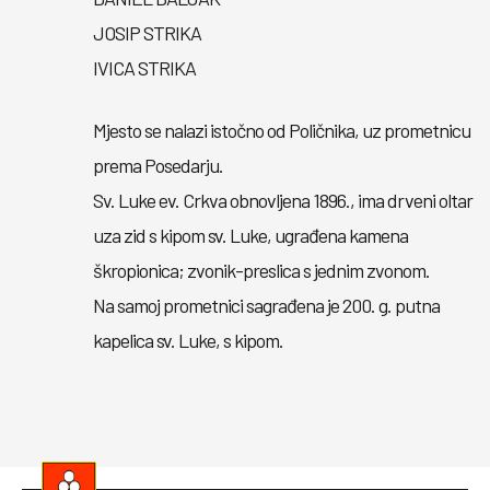
JOSIP STRIKA
IVICA STRIKA
Mjesto se nalazi istočno od Poličnika, uz prometnicu
prema Posedarju.
Sv. Luke ev. Crkva obnovljena 1896., ima drveni oltar
uza zid s kipom sv. Luke, ugrađena kamena
škropionica; zvonik-preslica s jednim zvonom.
Na samoj prometnici sagrađena je 200. g. putna
kapelica sv. Luke, s kipom.