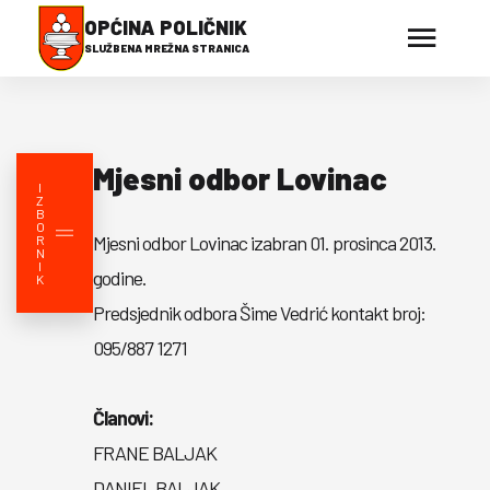
OPĆINA POLIČNIK
SLUŽBENA MREŽNA STRANICA
Mjesni odbor Lovinac
I
Z
B
O
Mjesni odbor Lovinac izabran 01. prosinca 2013.
R
N
I
godine.
K
Predsjednik odbora Šime Vedrić kontakt broj:
095/887 1271
Članovi:
FRANE BALJAK
DANIEL BALJAK