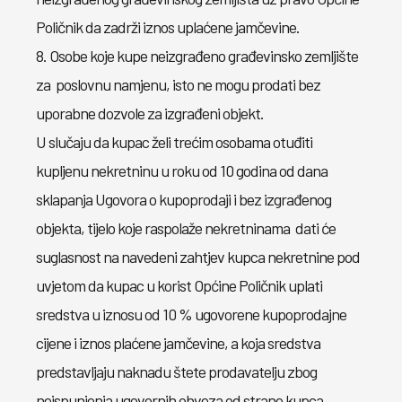
Poličnik da zadrži iznos uplaćene jamčevine.
8. Osobe koje kupe neizgrađeno građevinsko zemljište
za poslovnu namjenu, isto ne mogu prodati bez
uporabne dozvole za izgrađeni objekt.
U slučaju da kupac želi trećim osobama otuđiti
kupljenu nekretninu u roku od 10 godina od dana
sklapanja Ugovora o kupoprodaji i bez izgrađenog
objekta, tijelo koje raspolaže nekretninama dati će
suglasnost na navedeni zahtjev kupca nekretnine pod
uvjetom da kupac u korist Općine Poličnik uplati
sredstva u iznosu od 10 % ugovorene kupoprodajne
cijene i iznos plaćene jamčevine, a koja sredstva
predstavljaju naknadu štete prodavatelju zbog
neispunjenja ugovornih obveza od strane kupca.