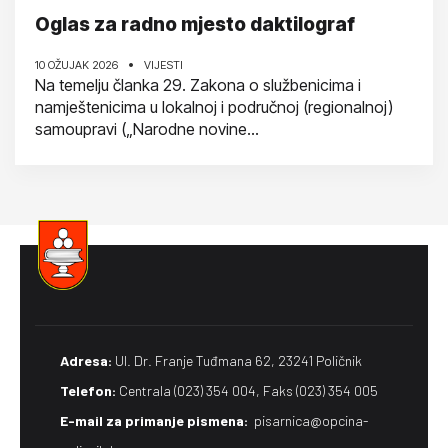
Oglas za radno mjesto daktilograf
10 OŽUJAK 2026
VIJESTI
Na temelju članka 29. Zakona o službenicima i
namještenicima u lokalnoj i područnoj (regionalnoj)
samoupravi („Narodne novine...
Adresa:
Ul. Dr. Franje Tuđmana 62, 23241 Poličnik
Telefon:
Centrala (023) 354 004, Faks (023) 354 005
E-mail za primanje pismena​:
pisarnica@opcina-