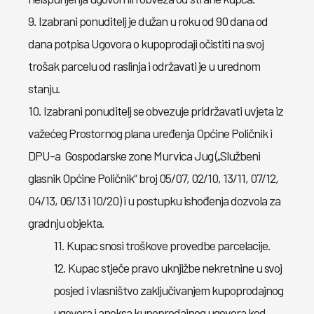
9. Izabrani ponuditelj je dužan u roku od 90 dana od
dana potpisa Ugovora o kupoprodaji očistiti na svoj
trošak parcelu od raslinja i održavati je u urednom
stanju.
10. Izabrani ponuditelj se obvezuje pridržavati uvjeta iz
važećeg Prostornog plana uređenja Općine Poličnik i
DPU-a Gospodarske zone Murvica Jug („Službeni
glasnik Općine Poličnik“ broj 05/07, 02/10, 13/11, 07/12,
04/13, 06/13 i 10/20) i u postupku ishođenja dozvola za
gradnju objekta.
11. Kupac snosi troškove provedbe parcelacije.
12. Kupac stječe pravo uknjižbe nekretnine u svoj
posjed i vlasništvo zaključivanjem kupoprodajnog
ugovora i aneksa kupoprodajnog ugovora kod