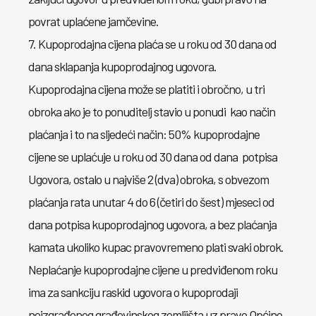
povrat uplaćene jamčevine.
7. Kupoprodajna cijena plaća se u roku od 30 dana od
dana sklapanja kupoprodajnog ugovora.
Kupoprodajna cijena može se platiti i obročno, u tri
obroka ako je to ponuditelj stavio u ponudi kao način
plaćanja i to na sljedeći način: 50% kupoprodajne
cijene se uplaćuje u roku od 30 dana od dana potpisa
Ugovora, ostalo u najviše 2 (dva) obroka, s obvezom
plaćanja rata unutar 4 do 6 (četiri do šest) mjeseci od
dana potpisa kupoprodajnog ugovora, a bez plaćanja
kamata ukoliko kupac pravovremeno plati svaki obrok.
Neplaćanje kupoprodajne cijene u predviđenom roku
ima za sankciju raskid ugovora o kupoprodaji
neizgrađenog građevinskog zemljišta uz pravo Općine