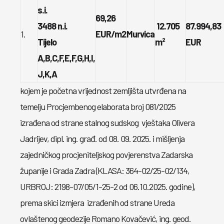
s.i.
69,26
3488 n.i.
12.705
87.994,83
1.
EUR/m2
Murvica
Tijelo
m²
EUR
A,B,C,F,E,F,G,H,I,
J,K,A
kojem je početna vrijednost zemljišta utvrđena na
temelju Procjembenog elaborata broj 081/2025
izrađena od strane stalnog sudskog vještaka Olivera
Jadrijev, dipl. ing. građ. od 08. 09. 2025. i mišljenja
zajedničkog procjeniteljskog povjerenstva Zadarska
županije i Grada Zadra (KLASA: 364-02/25-02/134,
URBROJ: 2198-07/05/1-25-2 od 06.10.2025. godine),
prema skici izmjera izrađenih od strane Ureda
ovlaštenog geodezije Romano Kovačević, ing. geod.