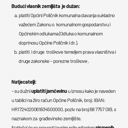
Budući vlasnik
zemljišta
je dužan:
platiti Općini Poličnik komunalna davanja sukladno
važećem Zakonu o komunalnom gospodarstvu i
Općinskim odlukama (Odluka o komunalnom
doprinosu Općine Poličnik i dr.),
platiti i druge troškove temeljem prava vlasništva i
druge zakonske – porezne troškove .
Natjecatelji:
- su dužni
uplatiti jamčevinu
u iznosu kako je naveden
u tablici na žiro račun Općine Poličnik, broj: IBAN:
HR1724020061834500000, poziv na broj 68 7757 OIB, s
naznakom za građevinsko zemljište.
Natječaj će se provesti javnim prikupljanjem
pismenih