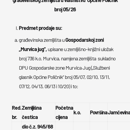
građevinskog zemljišta u vlasništvu Općine Poličnik
broj 05/26
Predmet prodaje su:
građevinska zemljišta u
Gospodarskoj zoni
„Murvica jug“,
upisane u zemljišno-knjižni uložak
broj 736 k.o. Murvica, namjena zemljišta sukladno
DPU Gospodarske zone Murvica Jug („Službeni
glasnik Općine Poličnik“ broj 05/07, 02/10, 13/11,
07/12, 04/13, 06/13 i 10/20) i to:
Red.
Zemljišna
Početna
k.o.
Površina
Jamčevin
br.
čestica
cijena
dio č.z. 945/68