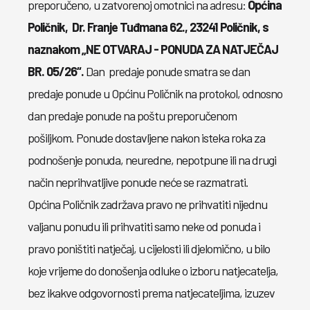
preporučeno, u zatvorenoj omotnici na adresu:
Općina
Poličnik, Dr. Franje Tuđmana 62., 23241 Poličnik, s
naznakom „NE OTVARAJ - PONUDA ZA NATJEČAJ
BR. 05/26“.
Dan predaje ponude smatra se dan
predaje ponude u Općinu Poličnik na protokol, odnosno
dan predaje ponude na poštu preporučenom
pošiljkom. Ponude dostavljene nakon isteka roka za
podnošenje ponuda, neuredne, nepotpune ili na drugi
način neprihvatljive ponude neće se razmatrati.
Općina Poličnik zadržava pravo ne prihvatiti nijednu
valjanu ponudu ili prihvatiti samo neke od ponuda i
pravo poništiti natječaj, u cijelosti ili djelomično, u bilo
koje vrijeme do donošenja odluke o izboru natjecatelja,
bez ikakve odgovornosti prema natjecateljima, izuzev