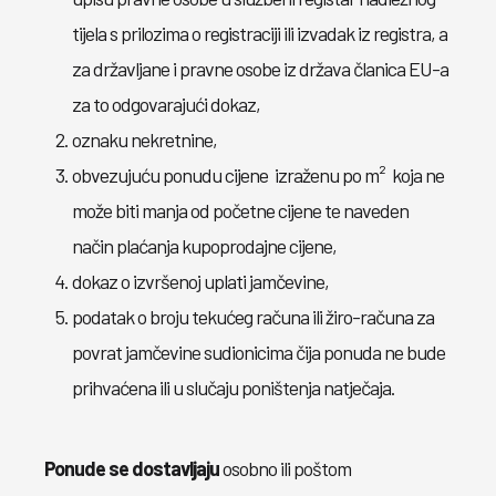
tijela s prilozima o registraciji ili izvadak iz registra, a
za državljane i pravne osobe iz država članica EU-a
za to odgovarajući dokaz,
oznaku nekretnine,
obvezujuću ponudu cijene izraženu po m² koja ne
može biti manja od početne cijene te naveden
način plaćanja kupoprodajne cijene,
dokaz o izvršenoj uplati jamčevine,
podatak o broju tekućeg računa ili žiro-računa za
povrat jamčevine sudionicima čija ponuda ne bude
prihvaćena ili u slučaju poništenja natječaja.
Ponude se dostavljaju
osobno ili poštom