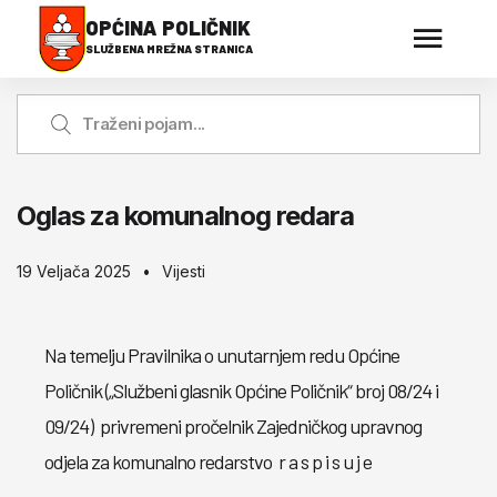
OPĆINA POLIČNIK
SLUŽBENA MREŽNA STRANICA
Oglas za komunalnog redara
19 Veljača 2025
Vijesti
Na temelju Pravilnika o unutarnjem redu Općine
Poličnik („Službeni glasnik Općine Poličnik“ broj 08/24 i
09/24) privremeni pročelnik Zajedničkog upravnog
odjela za komunalno redarstvo r a s p i s u j e