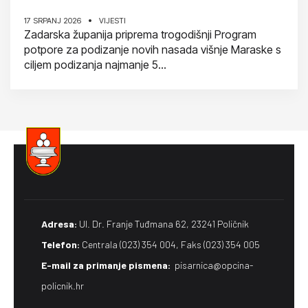
17 SRPANJ 2026
VIJESTI
Zadarska županija priprema trogodišnji Program
potpore za podizanje novih nasada višnje Maraske s
ciljem podizanja najmanje 5...
Adresa:
Ul. Dr. Franje Tuđmana 62, 23241 Poličnik
Telefon:
Centrala (023) 354 004, Faks (023) 354 005
E-mail za primanje pismena​:
pisarnica@opcina-
policnik.hr