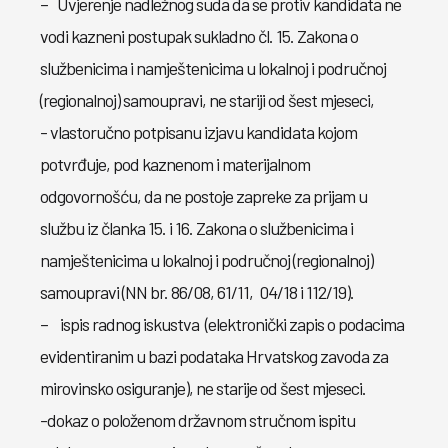
– Uvjerenje nadležnog suda da se protiv kandidata ne
vodi kazneni postupak sukladno čl. 15. Zakona o
službenicima i namještenicima u lokalnoj i područnoj
(regionalnoj) samoupravi, ne stariji od šest mjeseci,
- vlastoručno potpisanu izjavu kandidata kojom
potvrđuje, pod kaznenom i materijalnom
odgovornošću, da ne postoje zapreke za prijam u
službu iz članka 15. i 16. Zakona o službenicima i
namještenicima u lokalnoj i područnoj (regionalnoj)
samoupravi (NN br. 86/08, 61/11, 04/18 i 112/19).
– ispis radnog iskustva (elektronički zapis o podacima
evidentiranim u bazi podataka Hrvatskog zavoda za
mirovinsko osiguranje), ne starije od šest mjeseci.
-dokaz o položenom državnom stručnom ispitu