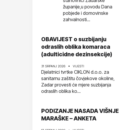
stanovnici Zadarske
županije,u povodu Dana
pobjede i domovinske
zahvalnosti...
OBAVIJEST o suzbijanju
odraslih oblika komaraca
(adulticidne dezinsekcije)
31 SRPANJ 2026
VIJESTI
Djelatnici tvrtke CIKLON d.o.o. za
sanitarnu zaštitu čovjekove okoline,
Zadar provesti će mjere suzbijanja
odraslih oblika ko...
PODIZANJE NASADA VIŠNJE
MARAŠKE – ANKETA