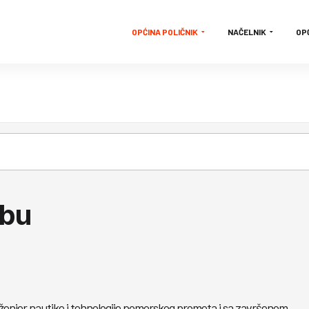
OPĆINA POLIČNIK
NAČELNIK
OP
žbu
nženjer nautike i tehnologije pomorskog prometa i sa završenom