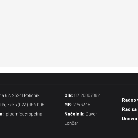
na 62, 23241 Poličnik
OIB:
87120007882
Radno 
004, Faks (023) 354 005
MB:
2743345
Rad sa
​:
pisarnica@opcina-
Načelnik:
Davor
Dnevni
Lončar