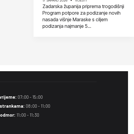
17 SRPANJ 2026
VIJESTI
Zadarska županija priprema trogodišnji
Program potpore za podizanje novih
nasada višnje Maraske s ciljem
podizanja najmanje 5...
vrijeme:
07:00 - 15:00
 strankama:
08:00 - 11:00
 odmor:
11:00 - 11:30