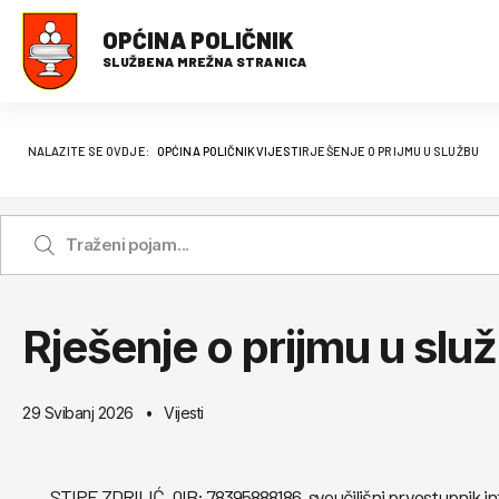
OPĆINA POLIČNIK
SLUŽBENA MREŽNA STRANICA
NALAZITE SE OVDJE:
OPĆINA POLIČNIK
VIJESTI
RJEŠENJE O PRIJMU U SLUŽBU
Rješenje o prijmu u slu
29 Svibanj 2026
Vijesti
STIPE ZDRILIĆ, 0IB: 78395888186, sveučilišni prvostupnik i