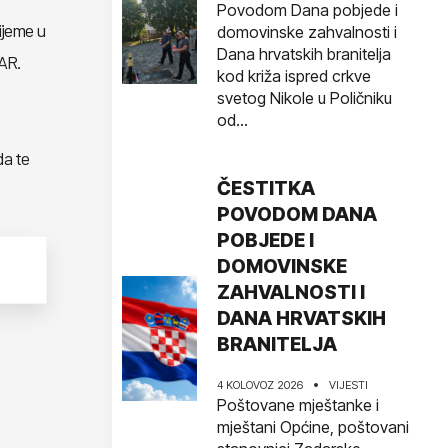
Povodom Dana pobjede i
ijeme u
domovinske zahvalnosti i
Dana hrvatskih branitelja
AR.
kod križa ispred crkve
svetog Nikole u Poličniku
od...
da te
ČESTITKA
POVODOM DANA
POBJEDE I
DOMOVINSKE
ZAHVALNOSTI I
DANA HRVATSKIH
BRANITELJA
4 KOLOVOZ 2026
VIJESTI
Poštovane mještanke i
mještani Općine, poštovani