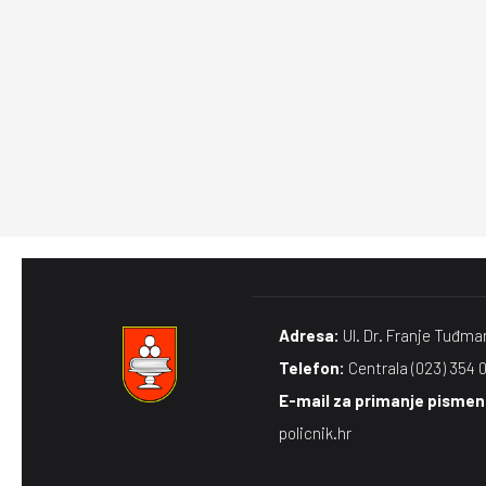
Adresa:
Ul. Dr. Franje Tuđma
Telefon:
Centrala (023) 354 
E-mail za primanje pismena
policnik.hr