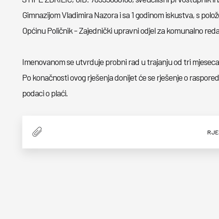
Gimnazijom Vladimira Nazora i sa 1 godinom iskustva, s polo
Općinu Poličnik - Zajednički upravni odjel za komunaln
Imenovanom se utvrduje probni rad u trajanju od tri mjeseca
Po konačnosti ovog rješenja donijet će se rješenje o raspore
podaci o plaći.
RJE