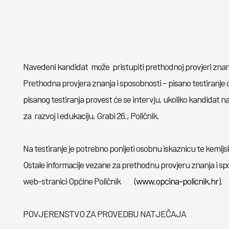
Navedeni kandidat može pristupiti prethodnoj provjeri znanja i
Prethodna provjera znanja i sposobnosti – pisano testiranje 
pisanog testiranja provest će se intervju, ukoliko kandidat
za razvoj i edukaciju, Grabi 26., Poličnik.
Na testiranje je potrebno ponijeti osobnu iskaznicu te kemijs
Ostale informacije vezane za prethodnu provjeru znanja i sp
web-stranici Općine Poličnik (
www.opcina-policnik.hr
).
POVJERENSTVO ZA PROVEDBU NATJEČAJA