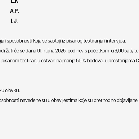
L.K
A.P.
I.J.
 sposobnosti koja se sastoji iz pisanog testiranja i intervjua.
održati će se dana 01. rujna 2025. godine, s početkom u 9,00 sati, t
 na pisanom testiranju ostvari najmanje 50% bodova, u prostorijama 
ku olovku.
osobnosti navedene su u obavijestima koje su prethodno objavljene