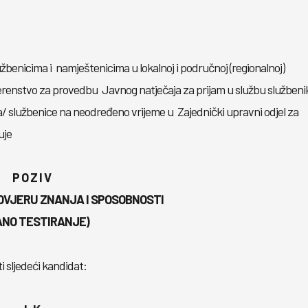
žbenicima i namještenicima u lokalnoj i područnoj (regionalnoj)
vjerenstvo za provedbu Javnog natječaja za prijam u službu službeni
/ službenice na neodređeno vrijeme u Zajednički upravni odjel za
uje
P O Z I V
OVJERU ZNANJA I SPOSOBNOSTI
ANO TESTIRANJE)
i sljedeći kandidat: