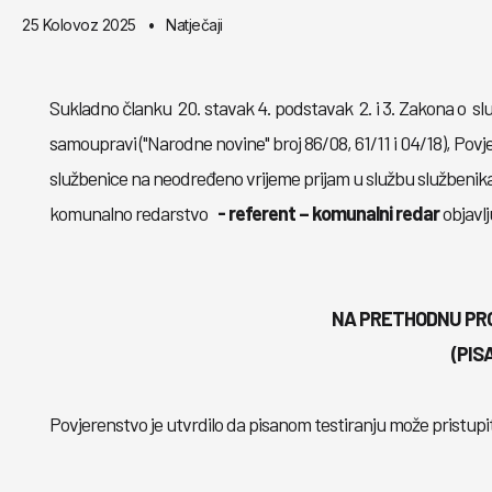
25 Kolovoz 2025
Natječaji
Sukladno članku 20. stavak 4. podstavak 2. i 3. Zakona o slu
samoupravi ("Narodne novine" broj 86/08, 61/11 i 04/18), Po
službenice na neodređeno vrijeme prijam u službu službenika
komunalno redarstvo
- referent – komunalni redar
objavlj
NA PRETHODNU PR
(PIS
Povjerenstvo je utvrdilo da pisanom testiranju može pristupit