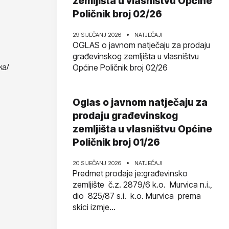
zemljišta u vlasništvu Općine
Poličnik broj 02/26
29 SIJEČANJ 2026
NATJEČAJI
OGLAS o javnom natječaju za prodaju
građevinskog zemljišta u vlasništvu
ka/
Općine Poličnik broj 02/26
Oglas o javnom natječaju za
prodaju građevinskog
zemljišta u vlasništvu Općine
Poličnik broj 01/26
20 SIJEČANJ 2026
NATJEČAJI
Predmet prodaje je:građevinsko
zemljište č.z. 2879/6 k.o. Murvica n.i.,
dio 825/87 s.i. k.o. Murvica prema
skici izmje...