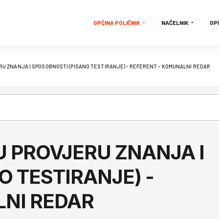
OPĆINA POLIČNIK
NAČELNIK
OP
U ZNANJA I SPOSOBNOSTI (PISANO TESTIRANJE) - REFERENT – KOMUNALNI REDAR
 PROVJERU ZNANJA I
 TESTIRANJE) -
LNI REDAR