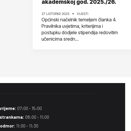
akademskoj god. 2025./26.
27 LISTOPAD 2025
VIJESTI
Općinski načelnik temeljem članka 4.
Pravilnika uvjetima, kriterijima i
postupku dodjele stipendija redovitim
učenicima sredn...
vrijeme:
07:00 - 15:00
 strankama:
08:00 - 11:00
 odmor:
11:00 - 11:30