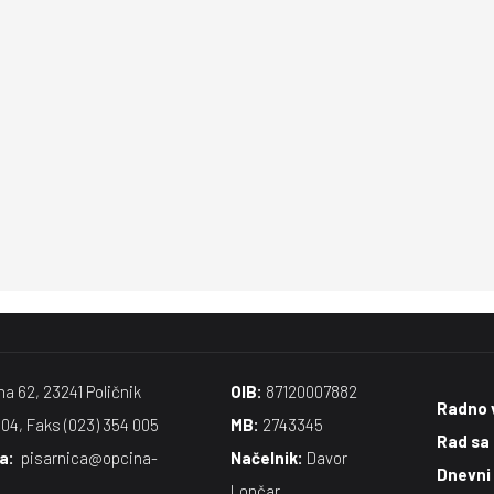
na 62, 23241 Poličnik
OIB:
87120007882
Radno 
004, Faks (023) 354 005
MB:
2743345
Rad sa
​:
pisarnica@opcina-
Načelnik:
Davor
Dnevni
Lončar