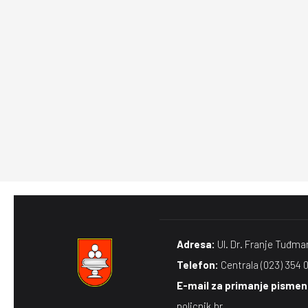
Adresa:
Ul. Dr. Franje Tuđma
Telefon:
Centrala (023) 354 
E-mail za primanje pismena
policnik.hr