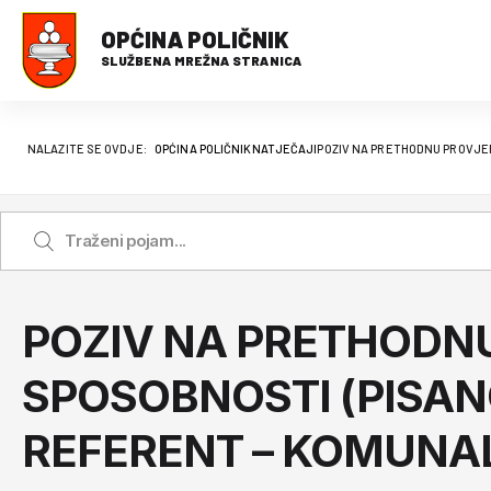
OPĆINA POLIČNIK
SLUŽBENA MREŽNA STRANICA
NALAZITE SE OVDJE:
OPĆINA POLIČNIK
NATJEČAJI
POZIV NA PRETHODNU PROVJER
POZIV NA PRETHODNU
SPOSOBNOSTI (PISANO
REFERENT – KOMUNA