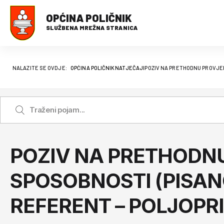
OPĆINA POLIČNIK
SLUŽBENA MREŽNA STRANICA
NALAZITE SE OVDJE:
OPĆINA POLIČNIK
NATJEČAJI
POZIV NA PRETHODNU PROVJER
POZIV NA PRETHODNU
SPOSOBNOSTI (PISANO
REFERENT – POLJOPR