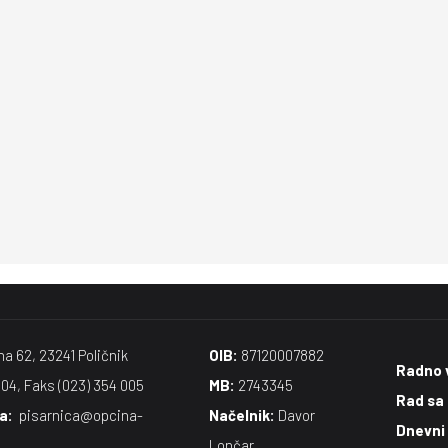
na 62, 23241 Poličnik
OIB:
87120007882
Radno 
004, Faks (023) 354 005
MB:
2743345
Rad sa
​:
pisarnica@opcina-
Načelnik:
Davor
Dnevni
Lončar