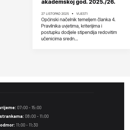
akademskoj god. 2025./26.
27 LISTOPAD 2025
VIJESTI
Općinski načelnik temeljem članka 4.
Pravilnika uvjetima, kriterijima i
postupku dodjele stipendija redovitim
učenicima sredn...
vrijeme:
07:00 - 15:00
 strankama:
08:00 - 11:00
 odmor:
11:00 - 11:30