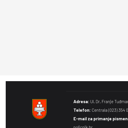
Adresa:
Ul. Dr. Franje Tuđma
Telefon:
Centrala (023) 354 
E-mail za primanje pismena
policnik.hr