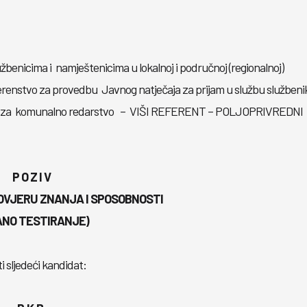
žbenicima i namještenicima u lokalnoj i područnoj (regionalnoj)
vjerenstvo za provedbu Javnog natječaja za prijam u službu službeni
odjel za komunalno redarstvo – VIŠI REFERENT – POLJOPRIVREDNI
P O Z I V
OVJERU ZNANJA I SPOSOBNOSTI
ANO TESTIRANJE)
i sljedeći kandidat: