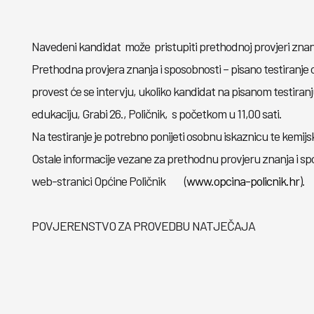
Navedeni kandidat može pristupiti prethodnoj provjeri znanja i
Prethodna provjera znanja i sposobnosti – pisano testiranje o
provest će se intervju, ukoliko kandidat na pisanom testiran
edukaciju, Grabi 26., Poličnik, s početkom u 11,00 sati.
Na testiranje je potrebno ponijeti osobnu iskaznicu te kemijs
Ostale informacije vezane za prethodnu provjeru znanja i sp
web-stranici Općine Poličnik (
www.opcina-policnik.hr
).
POVJERENSTVO ZA PROVEDBU NATJEČAJA