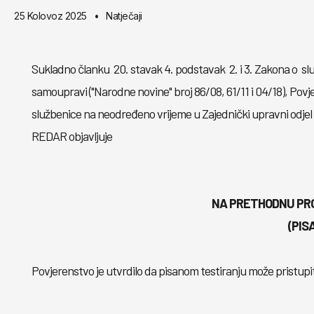
25 Kolovoz 2025
Natječaji
Sukladno članku 20. stavak 4. podstavak 2. i 3. Zakona o slu
samoupravi ("Narodne novine" broj 86/08, 61/11 i 04/18), Po
službenice na neodređeno vrijeme u Zajednički upravni 
REDAR objavljuje
NA PRETHODNU PR
(PIS
Povjerenstvo je utvrdilo da pisanom testiranju može pristupit