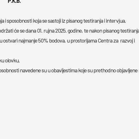
P.K.B.
 sposobnosti koja se sastoji iz pisanog testiranja i intervjua.
držati će se dana 01. rujna 2025. godine, te nakon pisanog testiranj
ju ostvari najmanje 50% bodova, u prostorijama Centra za razvoj i
ku olovku.
osobnosti navedene su u obavijestima koje su prethodno objavljene