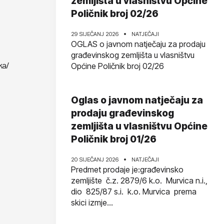
zemljišta u vlasništvu Općine
Poličnik broj 02/26
29 SIJEČANJ 2026
NATJEČAJI
OGLAS o javnom natječaju za prodaju
građevinskog zemljišta u vlasništvu
ka/
Općine Poličnik broj 02/26
Oglas o javnom natječaju za
prodaju građevinskog
zemljišta u vlasništvu Općine
Poličnik broj 01/26
20 SIJEČANJ 2026
NATJEČAJI
Predmet prodaje je:građevinsko
zemljište č.z. 2879/6 k.o. Murvica n.i.,
dio 825/87 s.i. k.o. Murvica prema
skici izmje...