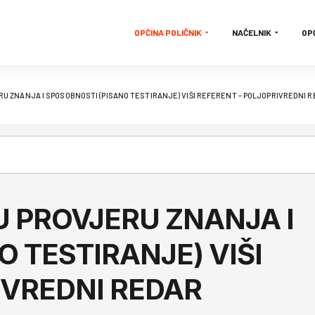
OPĆINA POLIČNIK
NAČELNIK
OP
U ZNANJA I SPOSOBNOSTI (PISANO TESTIRANJE) VIŠI REFERENT – POLJOPRIVREDNI 
 PROVJERU ZNANJA I
 TESTIRANJE) VIŠI
IVREDNI REDAR